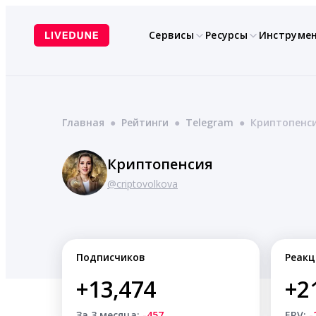
Перейти
к
Сервисы
Ресурсы
Инструме
содержимому
Главная
●
Рейтинги
●
Telegram
●
Криптопенс
Криптопенсия
@criptovolkova
Подписчиков
Реакц
+13,474
+2
За 3 месяца:
-457
ERV:
-