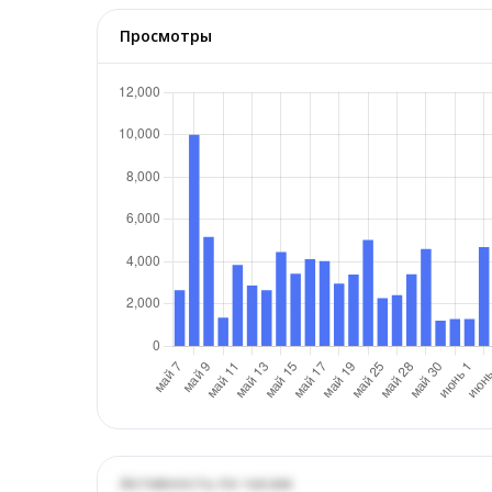
Просмотры
Активность по часам