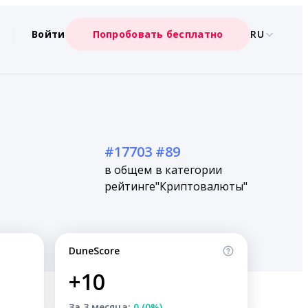
Войти
Попробовать бесплатно
RU
#17703
#89
в общем
в категории
рейтинге
"Криптовалюты"
DuneScore
+10
За 3 месяца:
0 (0%)