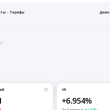
нты
Тарифы
Демо
ия
ий
VR
1
+6.954%
2
За 3 месяца:
+1.52%