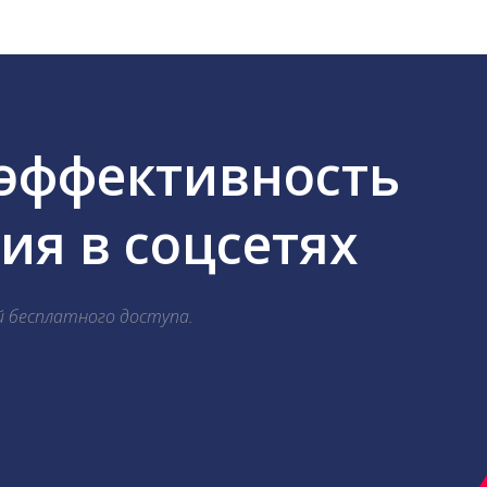
 эффективность
я в соцсетях
й бесплатного доступа.