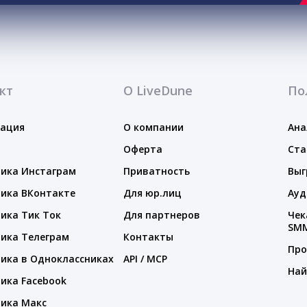
кт
О LiveDune
По
тация
О компании
Ана
Оферта
Ста
ика Инстаграм
Приватность
Выг
ика ВКонтакте
Для юр.лиц
Ауд
ика Тик Ток
Для партнеров
Чек
SM
ика Телеграм
Контакты
Про
ика в Одноклассниках
API / MCP
Най
ика Facebook
ика Макс