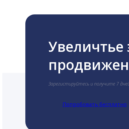
Увеличтье
продвижени
Зарегистируйтесь и получите 7 дне
Попробовать бесплатно