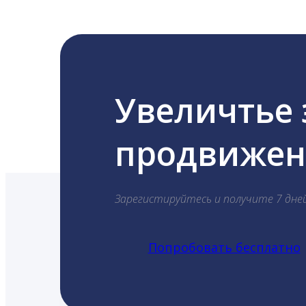
Увеличтье
продвижени
Зарегистируйтесь и получите 7 дне
Попробовать бесплатно