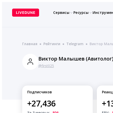
Перейти
к
Сервисы
Ресурсы
Инструме
содержимому
Главная
●
Рейтинги
●
Telegram
●
Виктор Малы
Виктор Малышев (Авитолог
@first025
Подписчиков
Реакц
+27,436
+1
За 3 месяца:
-806
ERV:
-