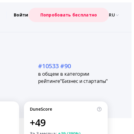
Войти
Попробовать бесплатно
RU
#10533
#90
в общем
в категории
рейтинге
"Бизнес и стартапы"
DuneScore
+49
За 3 месяца:
+39 (390%)