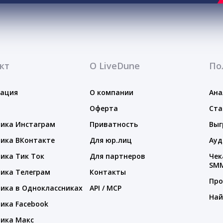
кт
О LiveDune
По
тация
О компании
Ана
Оферта
Ста
ика Инстаграм
Приватность
Выг
ика ВКонтакте
Для юр.лиц
Ауд
ика Тик Ток
Для партнеров
Чек
SM
ика Телеграм
Контакты
Про
ика в Одноклассниках
API / MCP
Най
ика Facebook
ика Макс