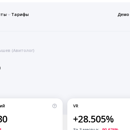
нты
Тарифы
Демо
шев (Авитолог)
)
ий
VR
30
+28.505%
8
За 3 месяца:
-90.676%