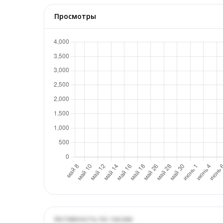
Просмотры
Активность по часам