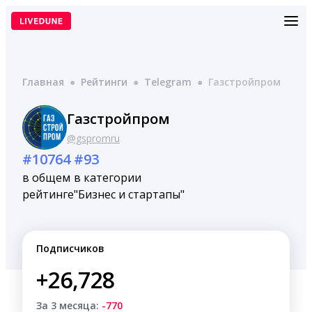
Перейти
к
содержимому
Главная
●
Рейтинги
●
Telegram
●
Газстройпром
Газстройпром
@gspromru
#10764
#93
в общем
в категории
рейтинге
"Бизнес и стартапы"
Подписчиков
+26,728
За 3 месяца:
-770