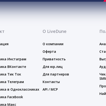
кт
О LiveDune
По
тация
О компании
Ана
Оферта
Ста
ика Инстаграм
Приватность
Выг
ика ВКонтакте
Для юр.лиц
Ауд
ика Тик Ток
Для партнеров
Чек
SM
ика Телеграм
Контакты
Про
ика в Одноклассниках
API / MCP
Най
ика Facebook
ика Макс