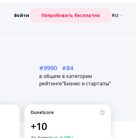
Войти
Попробовать бесплатно
RU
#9990
#84
в общем
в категории
рейтинге
"Бизнес и стартапы"
DuneScore
+10
За 3 месяца:
0 (0%)