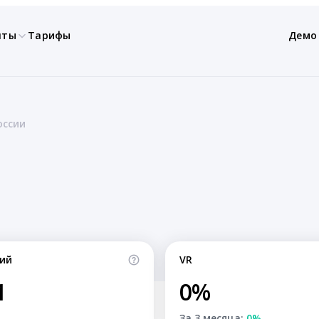
нты
Тарифы
Демо
оссии
ий
VR
1
0%
За 3 месяца:
0%