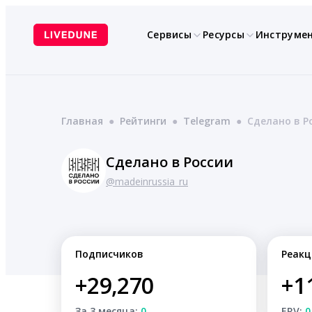
Перейти
к
Сервисы
Ресурсы
Инструме
содержимому
Главная
●
Рейтинги
●
Telegram
●
Сделано в Р
Сделано в России
@madeinrussia_ru
Подписчиков
Реакц
+29,270
+1
За 3 месяца:
0
ERV:
0