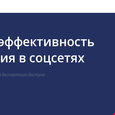
 эффективность
я в соцсетях
й бесплатного доступа.