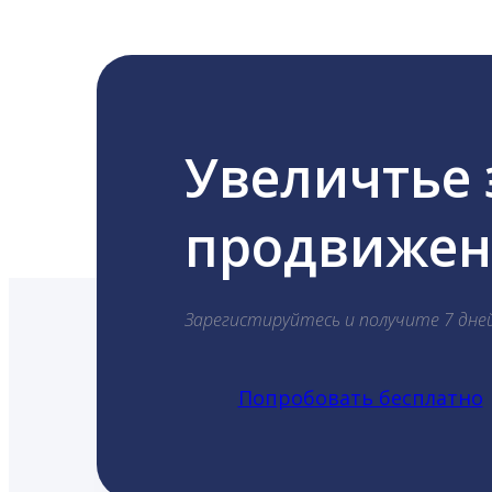
Увеличтье
продвижени
Зарегистируйтесь и получите 7 дне
Попробовать бесплатно