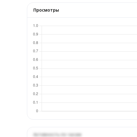
Просмотры
Активность по часам