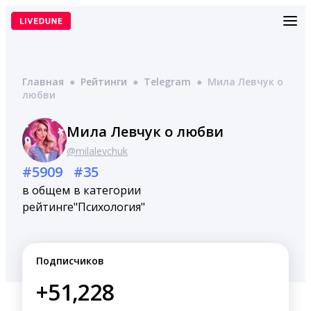
Перейти
к
содержимому
Главная
●
Рейтинги
●
Telegram
●
Мила Левчук о
любви
Мила Левчук о любви
@milalevchuk
#5909
#35
в общем
в категории
рейтинге
"Психология"
Подписчиков
+51,228