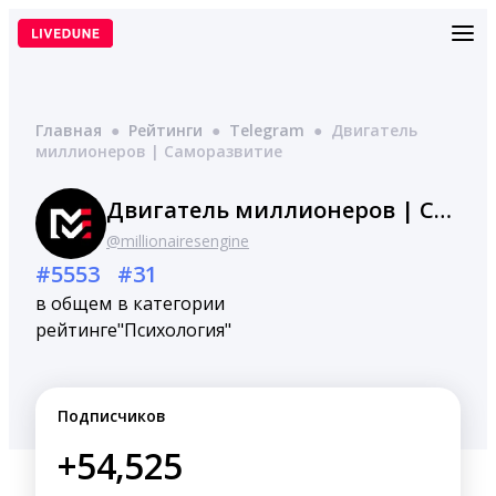
Перейти
к
содержимому
Главная
●
Рейтинги
●
Telegram
●
Двигатель
миллионеров | Саморазвитие
Двигатель миллионеров | Саморазвитие
@millionairesengine
#5553
#31
в общем
в категории
рейтинге
"Психология"
Подписчиков
+54,525