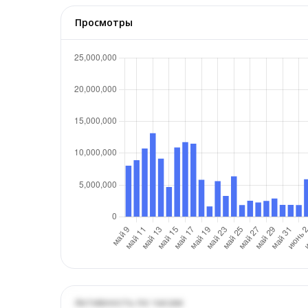
Просмотры
Активность по часам