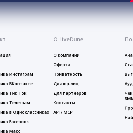
кт
О LiveDune
По
тация
О компании
Ана
Оферта
Ста
ика Инстаграм
Приватность
Выг
ика ВКонтакте
Для юр.лиц
Ауд
ика Тик Ток
Для партнеров
Чек
SM
ика Телеграм
Контакты
Про
ика в Одноклассниках
API / MCP
Най
ика Facebook
ика Макс