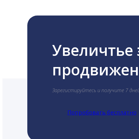
Увеличтье
продвижени
Зарегистируйтесь и получите 7 дне
Попробовать бесплатно