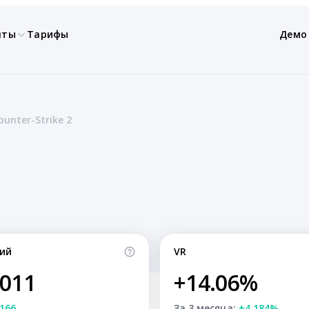
нты
Тарифы
Демо
unter-Strike 2
ий
VR
,011
+14.06%
166
За 3 месяца:
+4.184%