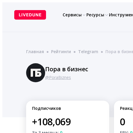
Перейти
к
Сервисы
Ресурсы
Инструме
содержимому
Главная
●
Рейтинги
●
Telegram
●
Пора в бизн
Пора в бизнес
@PoraBiznes
Подписчиков
Реакц
+108,069
0
За 3 месяца:
0
ERV:
0