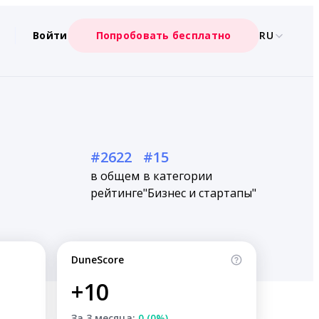
Войти
Попробовать бесплатно
RU
#2622
#15
в общем
в категории
рейтинге
"Бизнес и стартапы"
DuneScore
+10
За 3 месяца:
0 (0%)