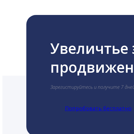
Увеличтье
продвижени
Зарегистируйтесь и получите 7 дне
Попробовать бесплатно