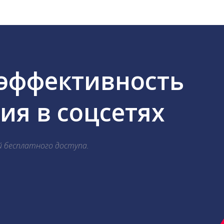
 эффективность
я в соцсетях
й бесплатного доступа.