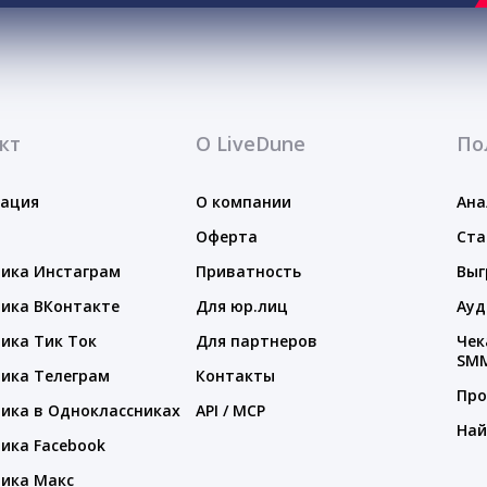
кт
О LiveDune
По
тация
О компании
Ана
Оферта
Ста
ика Инстаграм
Приватность
Выг
ика ВКонтакте
Для юр.лиц
Ауд
ика Тик Ток
Для партнеров
Чек
SM
ика Телеграм
Контакты
Про
ика в Одноклассниках
API / MCP
Най
ика Facebook
ика Макс