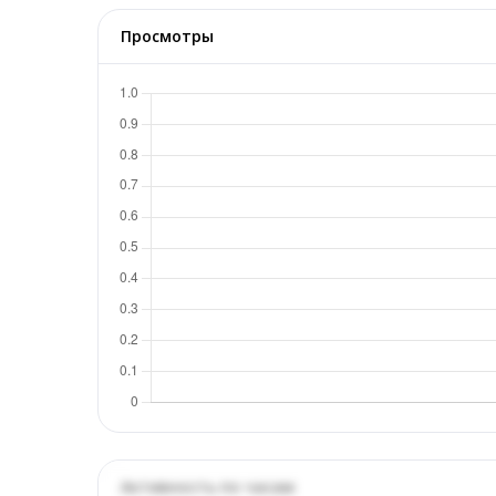
Просмотры
Активность по часам