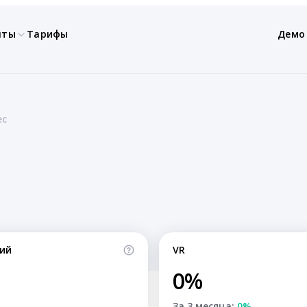
нты
Тарифы
Демо
ес
ий
VR
0%
За 3 месяца:
0%