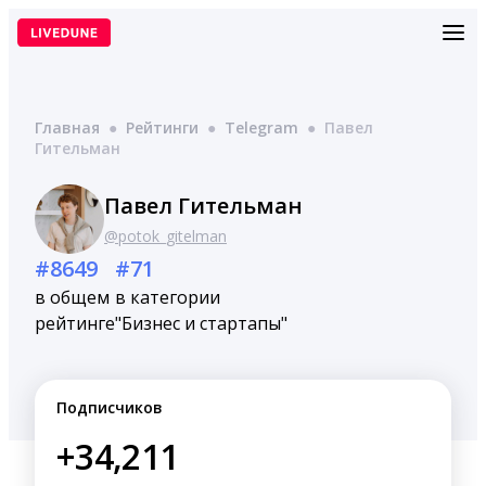
Перейти
к
содержимому
Главная
●
Рейтинги
●
Telegram
●
Павел
Гительман
Павел Гительман
@potok_gitelman
#8649
#71
в общем
в категории
рейтинге
"Бизнес и стартапы"
Подписчиков
+34,211