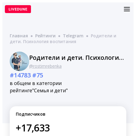
Перейти
к
содержимому
Главная
●
Рейтинги
●
Telegram
●
Родители и
дети. Психология воспитания
Родители и дети. Психология воспитания
@rostimrebenka
#14783
#75
в общем
в категории
рейтинге
"Семья и дети"
Подписчиков
+17,633