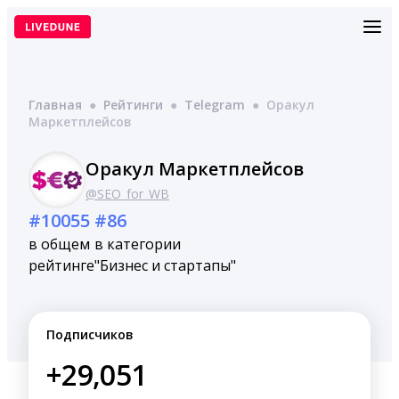
Перейти
к
содержимому
Главная
●
Рейтинги
●
Telegram
●
Оракул
Маркетплейсов
Оракул Маркетплейсов
@SEO_for_WB
#10055
#86
в общем
в категории
рейтинге
"Бизнес и стартапы"
Подписчиков
+29,051