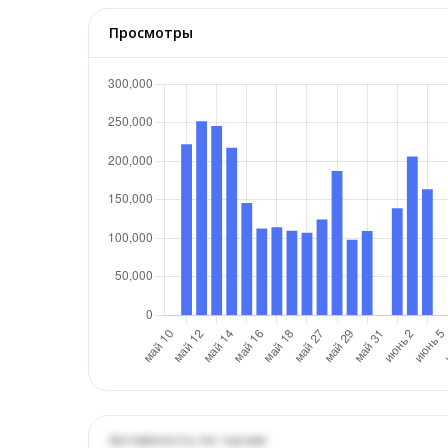
Просмотры
Активность по часам