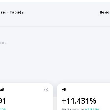
нты
Тарифы
Демо
нга
ий
VR
91
+11.431%
123
За 3 месяца:
+2.811%