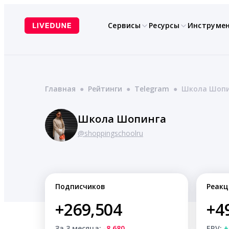
Перейти
к
Сервисы
Ресурсы
Инструме
содержимому
Главная
●
Рейтинги
●
Telegram
●
Школа Шопи
Школа Шопинга
@shoppingschoolru
Подписчиков
Реакц
+269,504
+4
За 3 месяца:
-8,680
ERV:
+