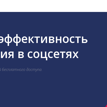
 эффективность
я в соцсетях
й бесплатного доступа.