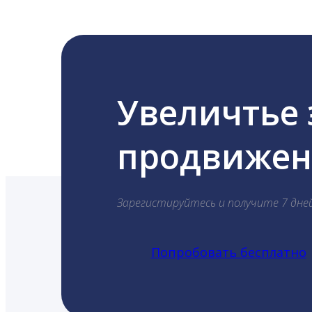
Увеличтье
продвижени
Зарегистируйтесь и получите 7 дне
Попробовать бесплатно