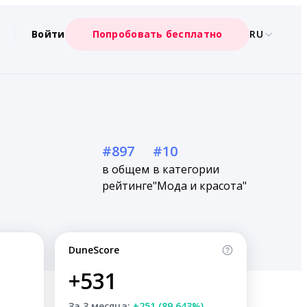
Войти
Попробовать бесплатно
RU
#897
#10
в общем
в категории
рейтинге
"Мода и красота"
DuneScore
+531
За 3 месяца:
+251 (89.643%)