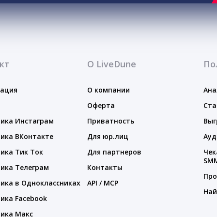
кт
О LiveDune
По
тация
О компании
Ана
Оферта
Ста
ика Инстаграм
Приватность
Выг
ика ВКонтакте
Для юр.лиц
Ауд
ика Тик Ток
Для партнеров
Чек
SM
ика Телеграм
Контакты
Про
ика в Одноклассниках
API / MCP
Най
ика Facebook
ика Макс