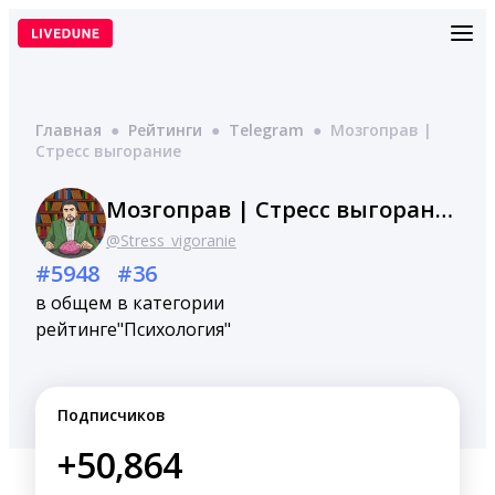
Перейти
к
содержимому
Главная
●
Рейтинги
●
Telegram
●
Мозгоправ |
Стресс выгорание
Мозгоправ | Стресс выгорание
@Stress_vigoranie
#5948
#36
в общем
в категории
рейтинге
"Психология"
Подписчиков
+50,864