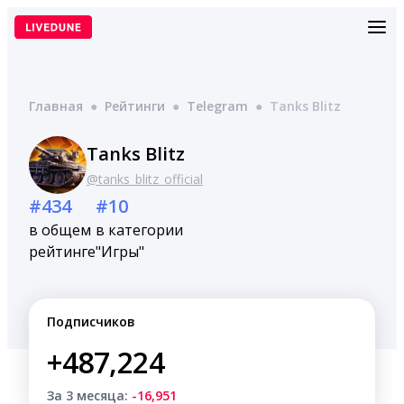
Перейти
к
содержимому
Главная
●
Рейтинги
●
Telegram
●
Tanks Blitz
Tanks Blitz
@tanks_blitz_official
#434
#10
в общем
в категории
рейтинге
"Игры"
Подписчиков
+487,224
За 3 месяца:
-16,951