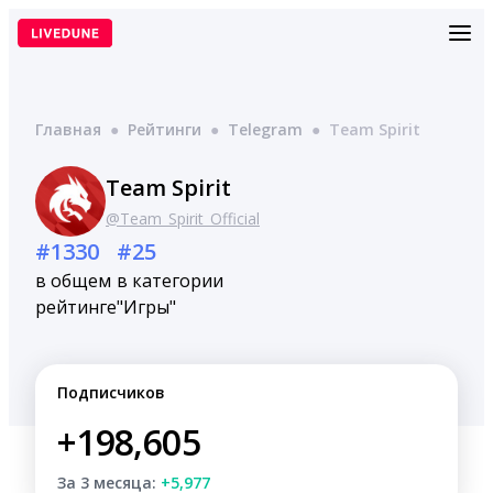
Перейти
к
содержимому
Главная
●
Рейтинги
●
Telegram
●
Team Spirit
Team Spirit
@Team_Spirit_Official
#1330
#25
в общем
в категории
рейтинге
"Игры"
Подписчиков
+198,605
За 3 месяца:
+5,977