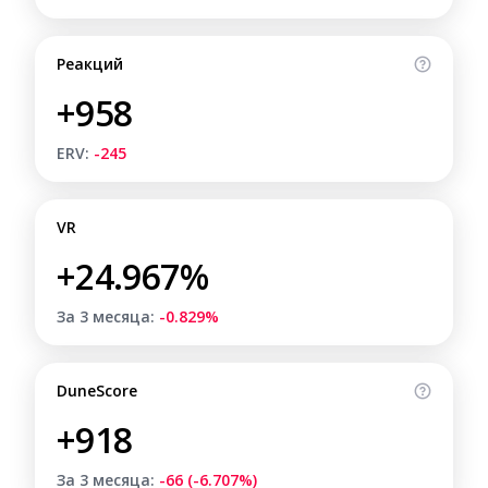
Реакций
+958
ERV:
-245
VR
+24.967%
За 3 месяца:
-0.829%
DuneScore
+918
За 3 месяца:
-66 (-6.707%)