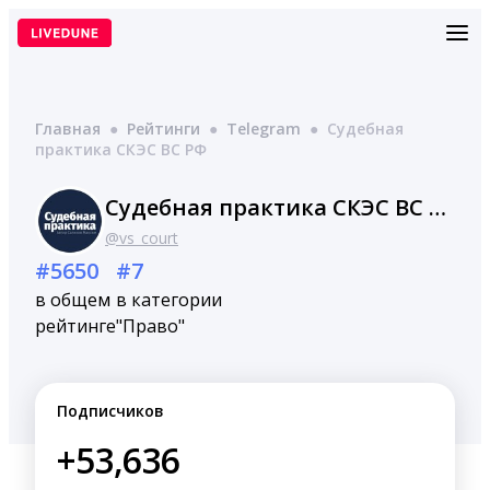
Перейти
к
содержимому
Главная
●
Рейтинги
●
Telegram
●
Судебная
практика СКЭС ВС РФ
Судебная практика СКЭС ВС РФ
@vs_court
#5650
#7
в общем
в категории
рейтинге
"Право"
Подписчиков
+53,636