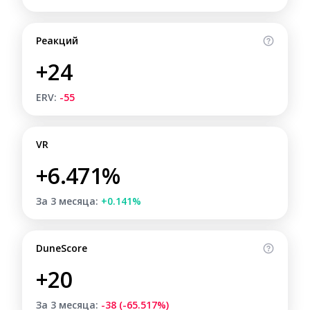
Реакций
+24
ERV:
-55
VR
+6.471%
За 3 месяца:
+0.141%
DuneScore
+20
За 3 месяца:
-38 (-65.517%)