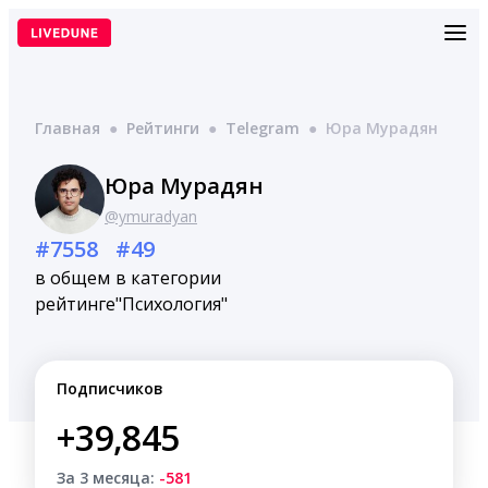
Перейти
к
содержимому
Главная
●
Рейтинги
●
Telegram
●
Юра Мурадян
Юра Мурадян
@ymuradyan
#7558
#49
в общем
в категории
рейтинге
"Психология"
Подписчиков
+39,845
За 3 месяца:
-581