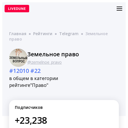
Перейти
к
содержимому
Главная
●
Рейтинги
●
Telegram
●
Земельное
право
Земельное право
@zemelnoe_pravo
#12010
#22
в общем
в категории
рейтинге
"Право"
Подписчиков
+23,238