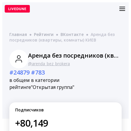
Перейти
к
содержимому
Главная
●
Рейтинги
●
ВКонтакте
●
Аренда без
посредников (квартиры, комнаты) КИЕВ
Аренда без посредников (квартиры, комнаты) КИЕВ
@arenda_bez_brokera
#24879
#783
в общем
в категории
рейтинге
"Открытая группа"
Подписчиков
+80,149