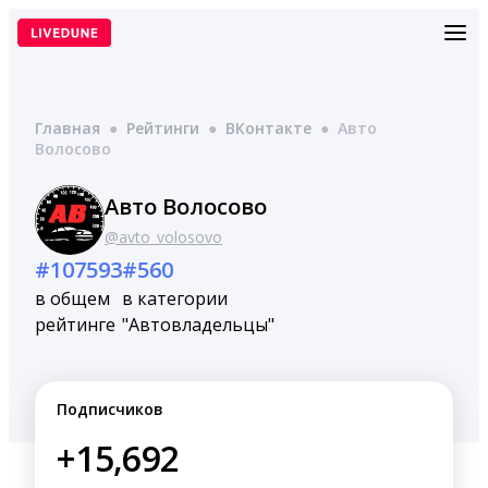
Перейти
к
содержимому
Главная
●
Рейтинги
●
ВКонтакте
●
Авто
Волосово
Авто Волосово
@avto_volosovo
#107593
#560
в общем
в категории
рейтинге
"Автовладельцы"
Подписчиков
+15,692