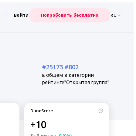
Войти
Попробовать бесплатно
RU
#25173
#802
в общем
в категории
рейтинге
"Открытая группа"
DuneScore
+10
За 3 месяца:
0 (0%)