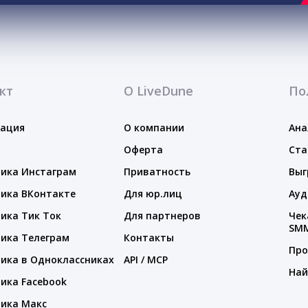
кт
О LiveDune
По
тация
О компании
Ана
Оферта
Ста
ика Инстаграм
Приватность
Выг
ика ВКонтакте
Для юр.лиц
Ауд
ика Тик Ток
Для партнеров
Чек
SM
ика Телеграм
Контакты
Про
ика в Одноклассниках
API / MCP
Най
ика Facebook
ика Макс