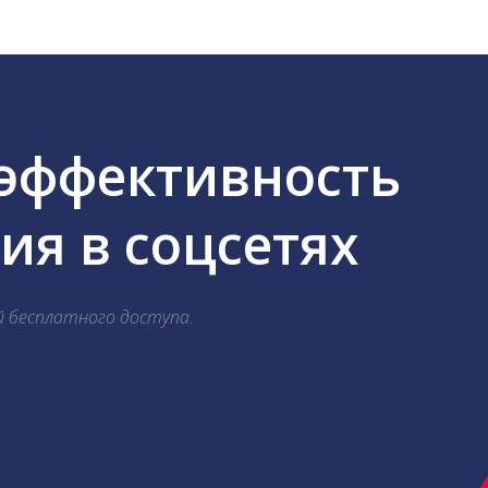
 эффективность
я в соцсетях
й бесплатного доступа.