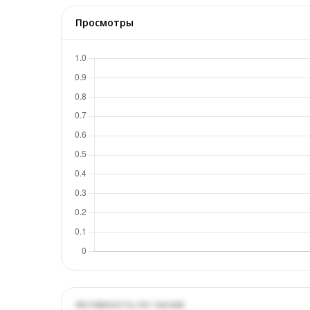
Просмотры
Активность по часам