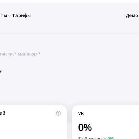
нты
Тарифы
Демо
ачіски,* манікюр *
*
ий
VR
0%
За 3 месяца:
0%