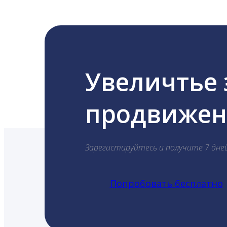
Увеличтье
продвижени
Зарегистируйтесь и получите 7 дне
Попробовать бесплатно