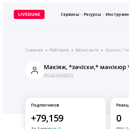
Перейти
к
Сервисы
Ресурсы
Инструме
содержимому
Главная
●
Рейтинги
●
ВКонтакте
●
Макіяж, *з
Макіяж, *зачіски,* манікюр 
@club16440631
Подписчиков
Реакц
+79,159
0
За 3 месяца:
0
ERV:
0