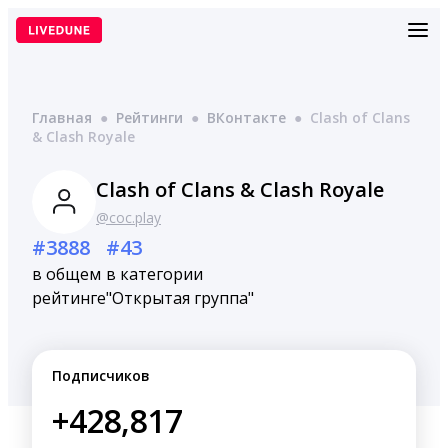
Перейти
к
содержимому
Главная
●
Рейтинги
●
ВКонтакте
●
Clash of Clans
& Clash Royale
Clash of Clans & Clash Royale
@coc.play
#3888
#43
в общем
в категории
рейтинге
"Открытая группа"
Подписчиков
+428,817