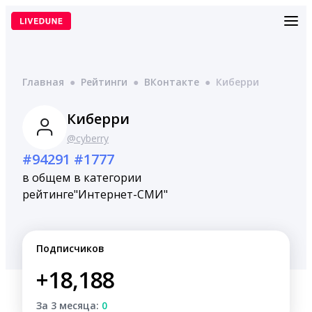
Перейти
к
содержимому
Главная
●
Рейтинги
●
ВКонтакте
●
Киберри
Киберри
@cyberry
#94291
#1777
в общем
в категории
рейтинге
"Интернет-СМИ"
Подписчиков
+18,188
За 3 месяца:
0