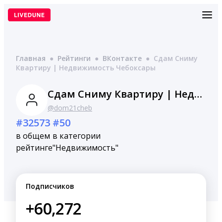
Перейти
к
содержимому
Главная
●
Рейтинги
●
ВКонтакте
●
Сдам Сниму
Квартиру | Недвижимость Чебоксары
Сдам Сниму Квартиру | Недвижимость Чебоксары
@dom21cheb
#32573
#50
в общем
в категории
рейтинге
"Недвижимость"
Подписчиков
+60,272