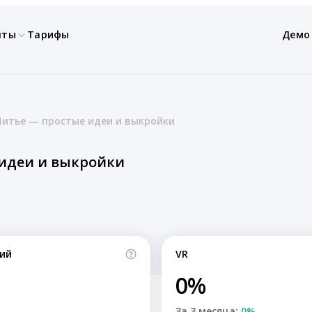
нты
Тарифы
Демо
Шитье — простые идеи и выкройки
 идеи и выкройки
ий
VR
0%
За 3 месяца:
0%