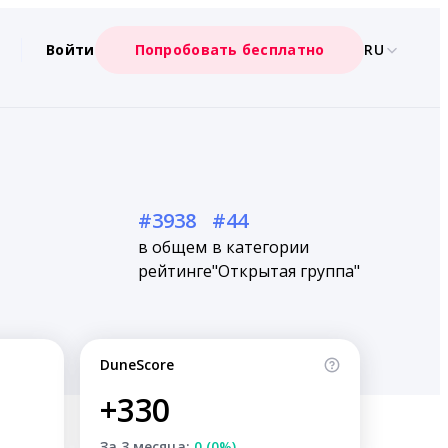
Войти
Попробовать бесплатно
RU
#3938
#44
в общем
в категории
рейтинге
"Открытая группа"
DuneScore
+330
За 3 месяца:
0 (0%)