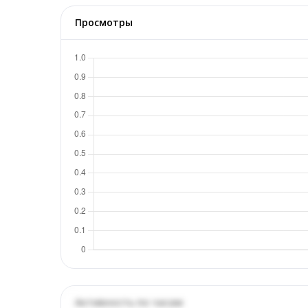
Просмотры
Активность по часам