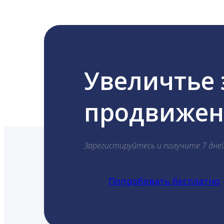
Увеличтье
продвижени
Зарегистируйтесь и получите 7 дне
Попробовать бесплатно