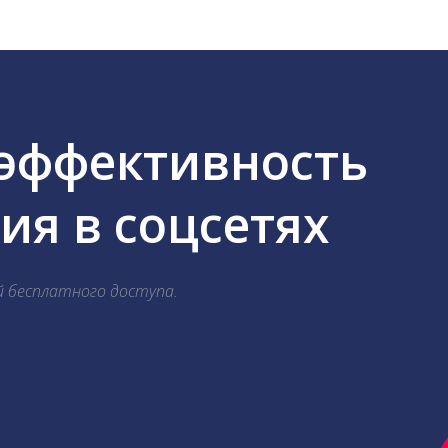
 эффективность
я в соцсетях
й бесплатного доступа.