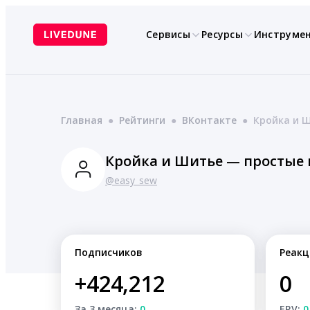
Перейти
к
Сервисы
Ресурсы
Инструме
содержимому
Главная
●
Рейтинги
●
ВКонтакте
●
Кройка и 
Кройка и Шитье — простые
@easy_sew
Подписчиков
Реакц
+424,212
0
За 3 месяца:
0
ERV:
0