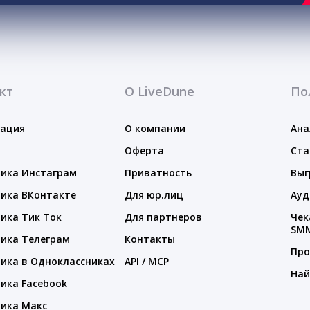
кт
О LiveDune
По
тация
О компании
Ана
Оферта
Ста
ика Инстаграм
Приватность
Выг
ика ВКонтакте
Для юр.лиц
Ауд
ика Тик Ток
Для партнеров
Чек
SM
ика Телеграм
Контакты
Про
ика в Одноклассниках
API / MCP
Най
ика Facebook
ика Макс