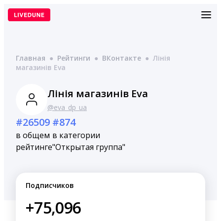
Перейти
к
содержимому
Главная
●
Рейтинги
●
ВКонтакте
●
Лінія
магазинів Eva
Лінія магазинів Eva
@eva_dp_ua
#26509
#874
в общем
в категории
рейтинге
"Открытая группа"
Подписчиков
+75,096