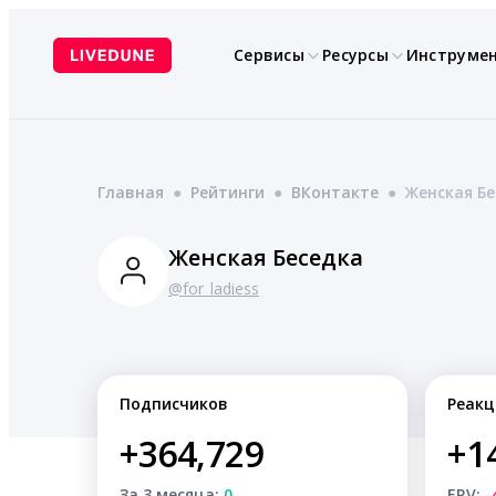
Перейти
к
Сервисы
Ресурсы
Инструме
содержимому
Главная
●
Рейтинги
●
ВКонтакте
●
Женская Бе
Женская Беседка
@for_ladiess
Подписчиков
Реакц
+364,729
+1
За 3 месяца:
0
ERV:
-