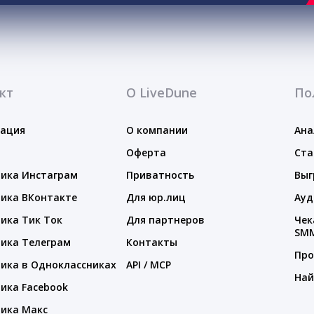
кт
О LiveDune
По
тация
О компании
Ана
Оферта
Ста
ика Инстаграм
Приватность
Выг
ика ВКонтакте
Для юр.лиц
Ауд
ика Тик Ток
Для партнеров
Чек
SM
ика Телеграм
Контакты
Про
ика в Одноклассниках
API / MCP
Най
ика Facebook
ика Макс