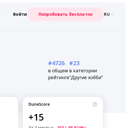
Войти
Попробовать бесплатно
RU
#4726
#23
в общем
в категории
рейтинге
"Другие хобби"
DuneScore
+15
За 3 месяца:
-353 (-95.924%)