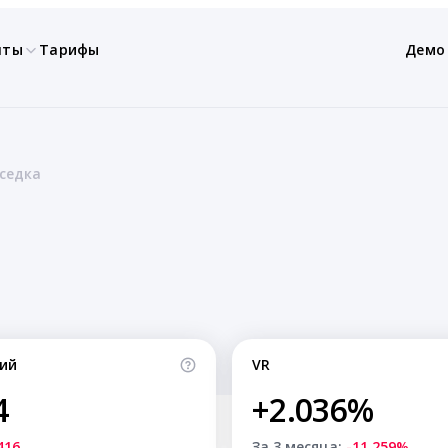
нты
Тарифы
Демо
седка
ий
VR
4
+2.036%
416
За 3 месяца:
-11.259%