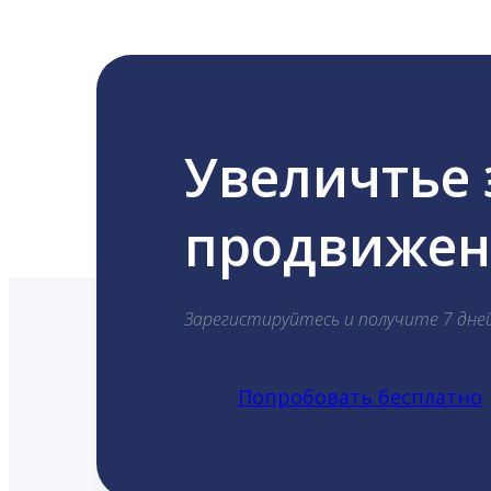
Увеличтье
продвижени
Зарегистируйтесь и получите 7 дне
Попробовать бесплатно