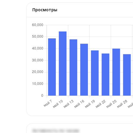
Просмотры
Активность по часам