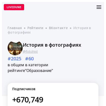
Перейти
к
содержимому
Главная
●
Рейтинги
●
ВКонтакте
●
История в
фотографиях
История в фотографиях
@fotohist
#2025
#60
в общем
в категории
рейтинге
"Образование"
Подписчиков
+670,749