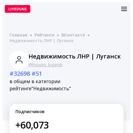
Перейти
к
содержимому
Главная
●
Рейтинги
●
ВКонтакте
●
Недвижимость ЛНР | Луганск
Недвижимость ЛНР | Луганск
@houses_lugansk
#32698
#51
в общем
в категории
рейтинге
"Недвижимость"
Подписчиков
+60,073