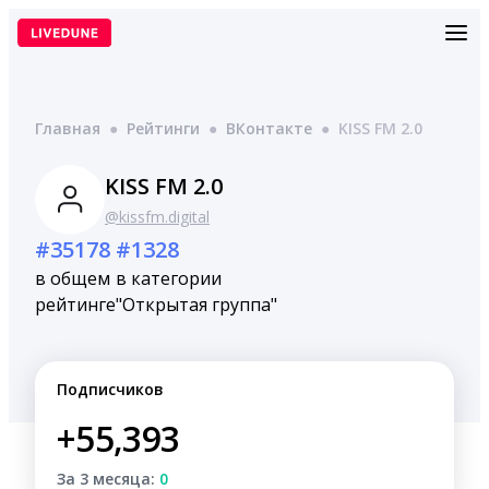
Перейти
к
содержимому
Главная
●
Рейтинги
●
ВКонтакте
●
KISS FM 2.0
KISS FM 2.0
@kissfm.digital
#35178
#1328
в общем
в категории
рейтинге
"Открытая группа"
Подписчиков
+55,393
За 3 месяца:
0