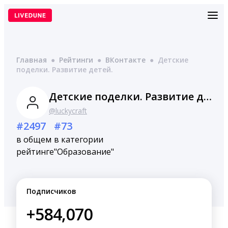
Перейти
к
содержимому
Главная
●
Рейтинги
●
ВКонтакте
●
Детские
поделки. Развитие детей.
Детские поделки. Развитие детей.
@luckycraft
#2497
#73
в общем
в категории
рейтинге
"Образование"
Подписчиков
+584,070