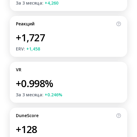
За 3 месяца:
+4,260
Реакций
+1,727
ERV:
+1,458
VR
+0.998%
За 3 месяца:
+0.246%
DuneScore
+128