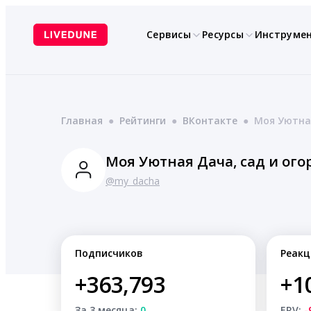
Перейти
к
Сервисы
Ресурсы
Инструме
содержимому
Главная
●
Рейтинги
●
ВКонтакте
●
Моя Уютная
Моя Уютная Дача, сад и ого
@my_dacha
Подписчиков
Реакц
+363,793
+1
За 3 месяца:
0
ERV:
-