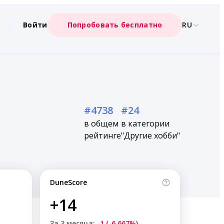
Войти
Попробовать бесплатно
RU
#4738
#24
в общем
в категории
рейтинге
"Другие хобби"
DuneScore
+14
За 3 месяца:
-1 (-6.667%)