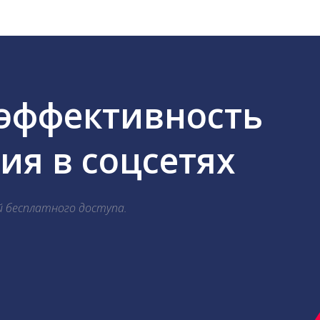
 эффективность
я в соцсетях
й бесплатного доступа.