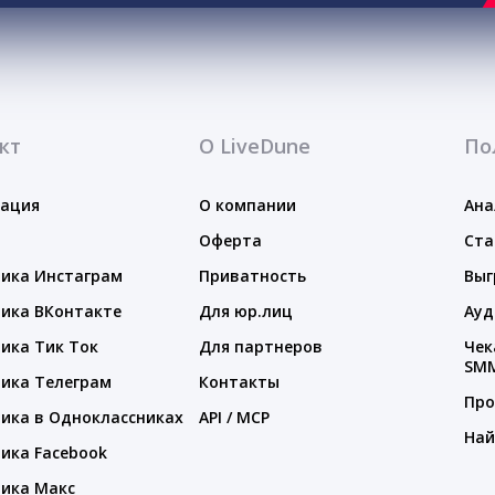
кт
О LiveDune
По
тация
О компании
Ана
Оферта
Ста
ика Инстаграм
Приватность
Выг
ика ВКонтакте
Для юр.лиц
Ауд
ика Тик Ток
Для партнеров
Чек
SM
ика Телеграм
Контакты
Про
ика в Одноклассниках
API / MCP
Най
ика Facebook
ика Макс