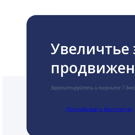
Увеличтье
продвижени
Зарегистируйтесь и получите 7 дне
Попробовать бесплатно