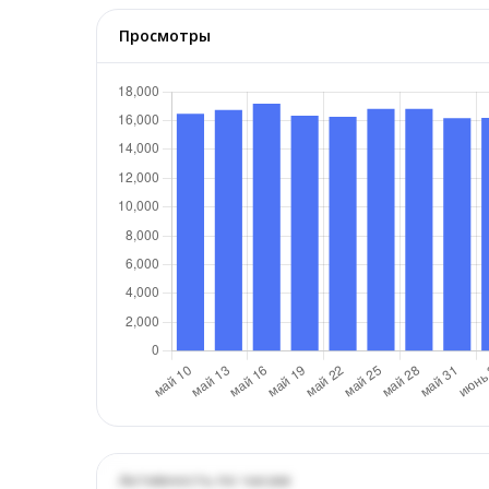
Просмотры
Активность по часам