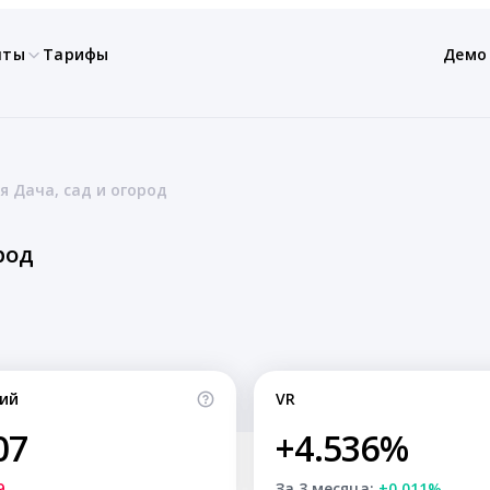
нты
Тарифы
Демо
 Дача, сад и огород
род
ий
VR
07
+4.536%
9
За 3 месяца:
+0.011%