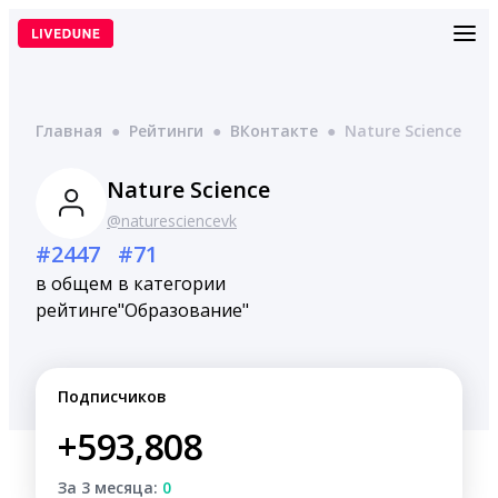
Перейти
к
содержимому
Главная
●
Рейтинги
●
ВКонтакте
●
Nature Science
Nature Science
@naturesciencevk
#2447
#71
в общем
в категории
рейтинге
"Образование"
Подписчиков
+593,808
За 3 месяца:
0