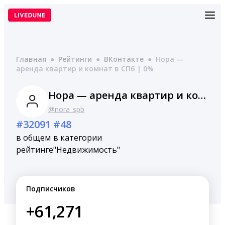
Перейти
к
содержимому
Главная
●
Рейтинги
●
ВКонтакте
●
Нора —
аренда квартир и комнат в СПб | 0%
Нора — аренда квартир и комнат в СПб | 0%
@nora_spb
#32091
#48
в общем
в категории
рейтинге
"Недвижимость"
Подписчиков
+61,271