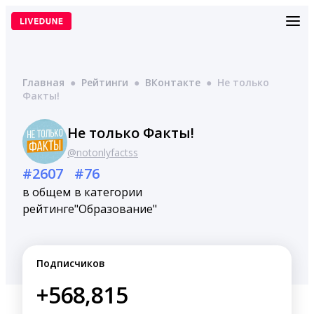
Перейти
к
содержимому
Главная
●
Рейтинги
●
ВКонтакте
●
Не только
Факты!
Не только Факты!
@notonlyfactss
#2607
#76
в общем
в категории
рейтинге
"Образование"
Подписчиков
+568,815