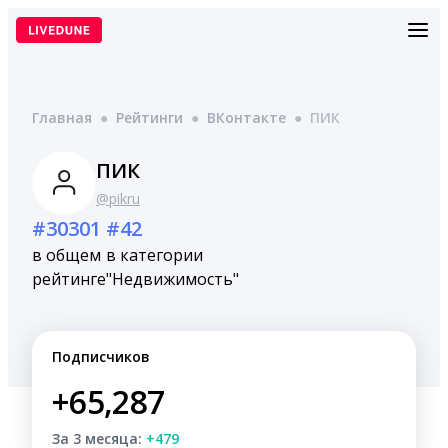
Перейти
к
содержимому
Главная
●
Рейтинги
●
ВКонтакте
●
ПИК
ПИК
@pikru
#30301
#42
в общем
в категории
рейтинге
"Недвижимость"
Подписчиков
+65,287
За 3 месяца:
+479