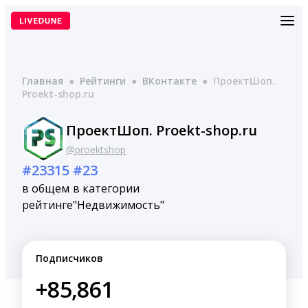
Перейти
к
содержимому
Главная
●
Рейтинги
●
ВКонтакте
●
ПроектШоп.
Proekt-shop.ru
ПроектШоп. Proekt-shop.ru
@proektshop
#23315
#23
в общем
в категории
рейтинге
"Недвижимость"
Подписчиков
+85,861