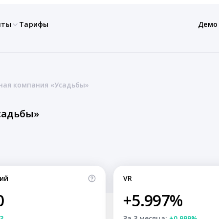
нты
Тарифы
Демо
ная компания «Усадьбы»
садьбы»
ий
VR
0
+5.997%
3
За 3 месяца:
+0.999%