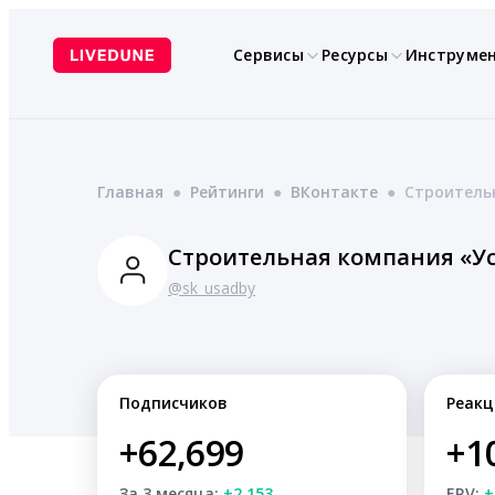
Перейти
к
Сервисы
Ресурсы
Инструме
содержимому
Главная
●
Рейтинги
●
ВКонтакте
●
Строитель
Строительная компания «У
@sk_usadby
Подписчиков
Реакц
+62,699
+1
За 3 месяца:
+2,153
ERV:
+