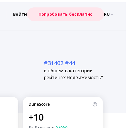
Войти
Попробовать бесплатно
RU
#31402
#44
в общем
в категории
рейтинге
"Недвижимость"
DuneScore
+10
За 3 месяца:
0 (0%)