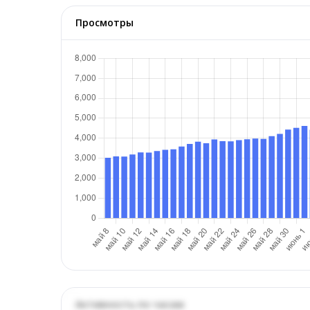
Просмотры
Активность по часам