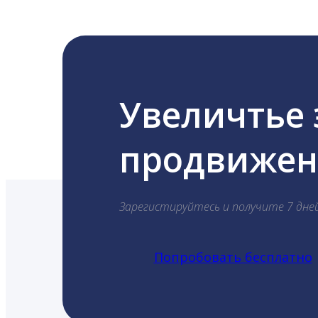
Увеличтье
продвижени
Зарегистируйтесь и получите 7 дне
Попробовать бесплатно