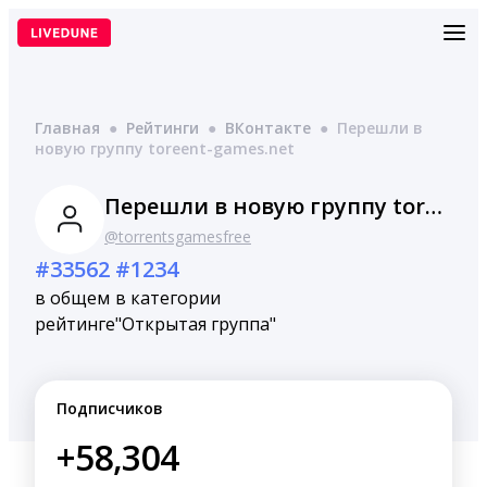
Перейти
к
содержимому
Главная
●
Рейтинги
●
ВКонтакте
●
Перешли в
новую группу toreent-games.net
Перешли в новую группу toreent-games.net
@torrentsgamesfree
#33562
#1234
в общем
в категории
рейтинге
"Открытая группа"
Подписчиков
+58,304