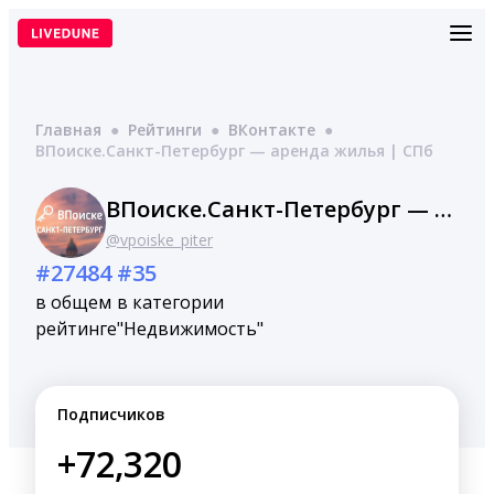
Перейти
к
содержимому
Главная
●
Рейтинги
●
ВКонтакте
●
ВПоиске.Санкт-Петербург — аренда жилья | СПб
ВПоиске.Санкт-Петербург — аренда жилья | СПб
@vpoiske_piter
#27484
#35
в общем
в категории
рейтинге
"Недвижимость"
Подписчиков
+72,320