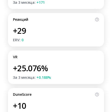
За 3 месяца:
+171
Реакций
+29
ERV:
0
VR
+25.076%
За 3 месяца:
+0.188%
DuneScore
+10