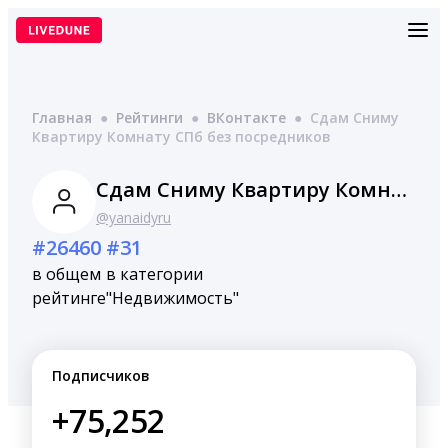
Перейти
к
содержимому
Главная
●
Рейтинги
●
ВКонтакте
●
Сдам Сниму
Квартиру Комнату СПб без посредников
Сдам Сниму Квартиру Комнату СПб без посредников
@yanaidyru
#26460
#31
в общем
в категории
рейтинге
"Недвижимость"
Подписчиков
+75,252