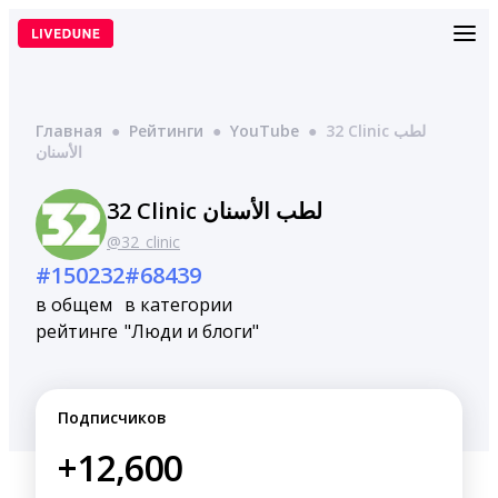
Перейти
к
содержимому
Главная
●
Рейтинги
●
YouTube
●
32 Clinic لطب
الأسنان
32 Clinic لطب الأسنان
@32_clinic
#150232
#68439
в общем
в категории
рейтинге
"Люди и блоги"
Подписчиков
+12,600