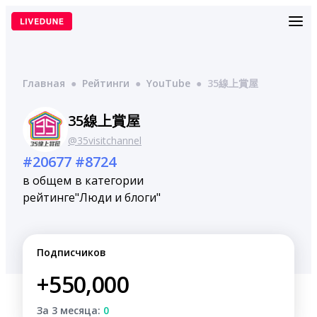
Перейти
к
содержимому
Главная
●
Рейтинги
●
YouTube
●
35線上賞屋
35線上賞屋
@35visitchannel
#20677
#8724
в общем
в категории
рейтинге
"Люди и блоги"
Подписчиков
+550,000
За 3 месяца:
0