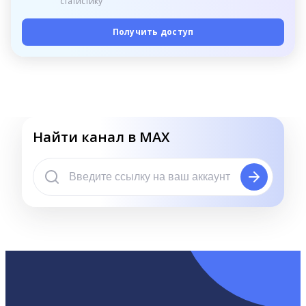
статистику
Получить доступ
Найти канал в MAX