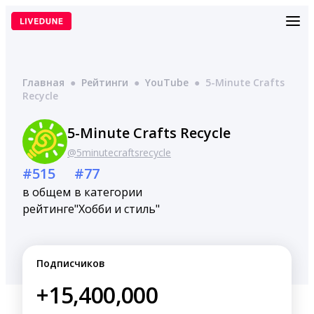
Перейти
к
содержимому
Главная
●
Рейтинги
●
YouTube
●
5-Minute Crafts
Recycle
5-Minute Crafts Recycle
@5minutecraftsrecycle
#515
#77
в общем
в категории
рейтинге
"Хобби и стиль"
Подписчиков
+15,400,000