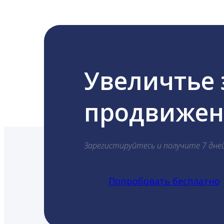
Увеличтье
продвижени
Зарегистируйтесь и получите 7 дне
Попробовать бесплатно