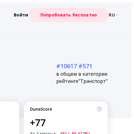
Войти
Попробовать бесплатно
RU
#10617
#571
в общем
в категории
рейтинге
"Транспорт"
DuneScore
+77
За 3 месяца:
-451 (-85.417%)