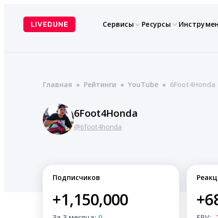
Перейти
к
Сервисы
Ресурсы
Инструме
содержимому
Главная
●
Рейтинги
●
YouTube
●
6Foot4Honda
6Foot4Honda
@6foot4honda
Подписчиков
Реакц
+1,150,000
+6
За 3 месяца:
0
ERV:
-