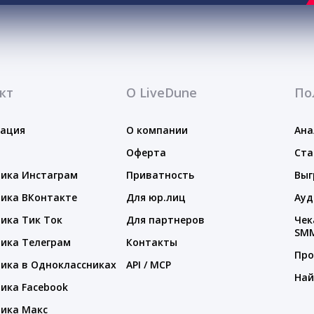
кт
О LiveDune
По
тация
О компании
Ана
Оферта
Ста
ика Инстаграм
Приватность
Выг
ика ВКонтакте
Для юр.лиц
Ауд
ика Тик Ток
Для партнеров
Чек
SM
ика Телеграм
Контакты
Про
ика в Одноклассниках
API / MCP
Най
ика Facebook
ика Макс