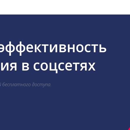
 эффективность
я в соцсетях
й бесплатного доступа.