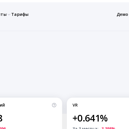
нты
Тарифы
Демо
ий
VR
8
+0.641%
296
За 3 месяца:
-3.398%