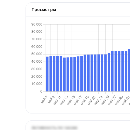
Просмотры
Активность по часам