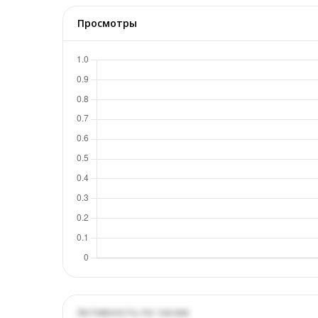
Просмотры
Активность по часам