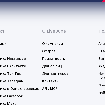
кт
О LiveDune
По
тация
О компании
Ана
Оферта
Ста
ика Инстаграм
Приватность
Выг
ика ВКонтакте
Для юр.лиц
Ауд
ика Тик Ток
Для партнеров
Чек
SM
ика Телеграм
Контакты
Про
ика в Одноклассниках
API / MCP
Най
ика Facebook
ика Макс