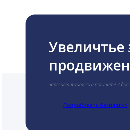
Увеличтье
продвижени
Зарегистируйтесь и получите 7 дне
Попробовать бесплатно