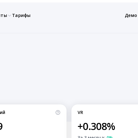
нты
Тарифы
Демо
ий
VR
9
+0.308%
За 3 месяца:
0%