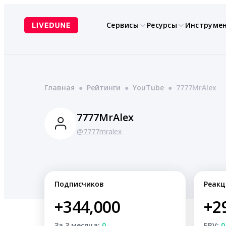
Перейти
к
Сервисы
Ресурсы
Инструме
содержимому
Главная
●
Рейтинги
●
YouTube
●
7777MrAlex
7777MrAlex
@7777mralex
Подписчиков
Реакц
+344,000
+2
За 3 месяца:
0
ERV:
0