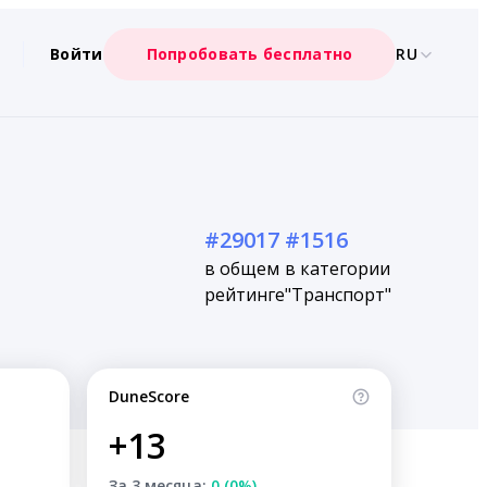
Войти
Попробовать бесплатно
RU
#29017
#1516
в общем
в категории
рейтинге
"Транспорт"
DuneScore
+13
За 3 месяца:
0 (0%)