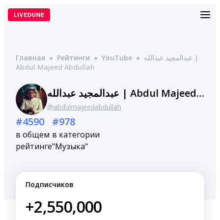
Перейти
к
содержимому
Главная
●
Рейтинги
●
YouTube
●
عبدالمجيد عبدالله |
Abdul Majeed Abdullah
عبدالمجيد عبدالله | Abdul Majeed Abdullah
@abdulmajeedabdullah
#4590
#978
в общем
в категории
рейтинге
"Музыка"
Подписчиков
+2,550,000