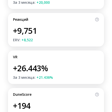
За 3 месяца:
+20,000
Реакций
+9,751
ERV:
+8,522
VR
+26.443%
За 3 месяца:
+21.436%
DuneScore
+194