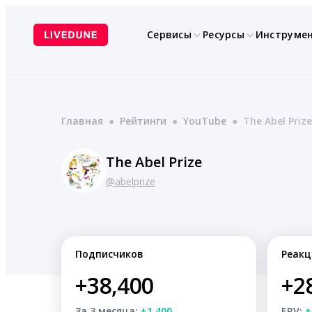
Перейти
к
Сервисы
Ресурсы
Инструме
содержимому
Главная
●
Рейтинги
●
YouTube
●
The Abel Prize
The Abel Prize
@abelprize
Подписчиков
Реакц
+38,400
+2
За 3 месяца:
+1,400
ERV:
+