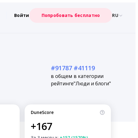
Войти
Попробовать бесплатно
RU
#91787
#41119
в общем
в категории
рейтинге
"Люди и блоги"
DuneScore
+167
За 3 месяца:
+157 (1570%)