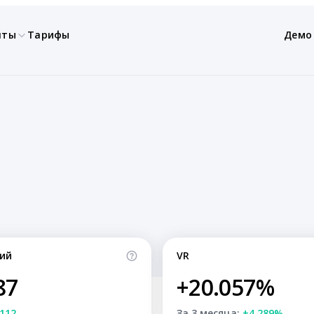
нты
Тарифы
Демо
ий
VR
87
+20.057%
112
За 3 месяца:
+4.289%