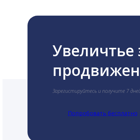
Увеличтье
продвижени
Зарегистируйтесь и получите 7 дне
Попробовать бесплатно