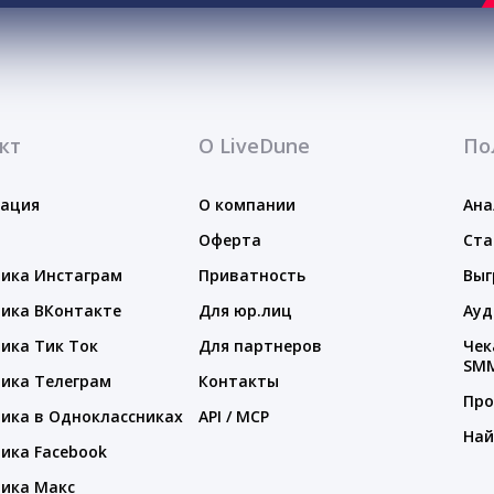
кт
О LiveDune
По
тация
О компании
Ана
Оферта
Ста
ика Инстаграм
Приватность
Выг
ика ВКонтакте
Для юр.лиц
Ауд
ика Тик Ток
Для партнеров
Чек
SM
ика Телеграм
Контакты
Про
ика в Одноклассниках
API / MCP
Най
ика Facebook
ика Макс