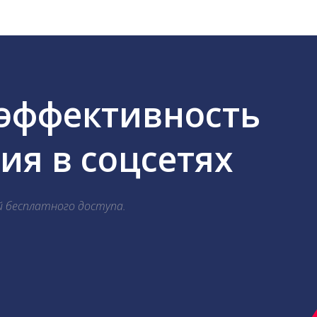
 эффективность
я в соцсетях
й бесплатного доступа.