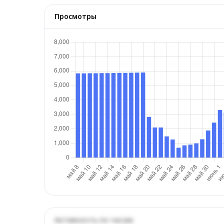
Просмотры
Активность по часам