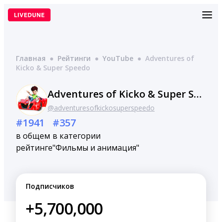
Перейти
к
содержимому
Главная
●
Рейтинги
●
YouTube
●
Adventures of
Kicko & Super Speedo
Adventures of Kicko & Super Speedo
@adventuresofkickosuperspeedo
#1941
#357
в общем
в категории
рейтинге
"Фильмы и анимация"
Подписчиков
+5,700,000