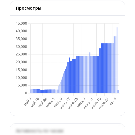
Просмотры
Активность по часам