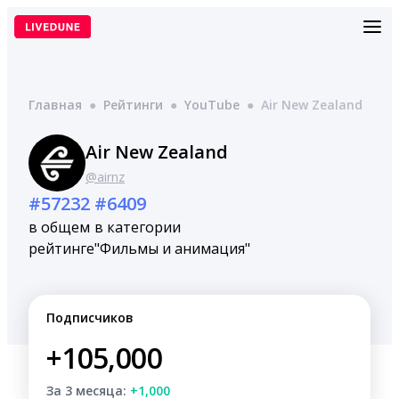
Перейти
к
содержимому
Главная
●
Рейтинги
●
YouTube
●
Air New Zealand
Air New Zealand
@airnz
#57232
#6409
в общем
в категории
рейтинге
"Фильмы и анимация"
Подписчиков
+105,000
За 3 месяца:
+1,000